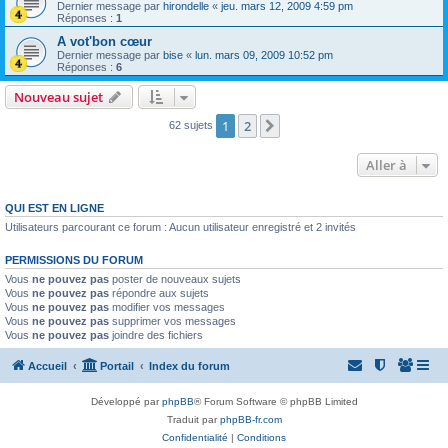
Dernier message par
hirondelle
«
jeu. mars 12, 2009 4:59 pm
Réponses :
1
A vot'bon cœur
Dernier message par
bise
«
lun. mars 09, 2009 10:52 pm
Réponses :
6
Nouveau sujet
1
2
Suivante
62 sujets
Aller à
QUI EST EN LIGNE
Utilisateurs parcourant ce forum : Aucun utilisateur enregistré et 2 invités
PERMISSIONS DU FORUM
Vous
ne pouvez pas
poster de nouveaux sujets
Vous
ne pouvez pas
répondre aux sujets
Vous
ne pouvez pas
modifier vos messages
Vous
ne pouvez pas
supprimer vos messages
Vous
ne pouvez pas
joindre des fichiers
Accueil
Portail
Index du forum
Développé par
phpBB
® Forum Software © phpBB Limited
Traduit par
phpBB-fr.com
Confidentialité
|
Conditions