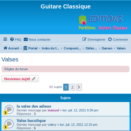
Guitare Classique
FAQ
Nous contacter
S’enregistrer
Connexion
Accueil
Portail
Index du forum
Compositions
Didierland
Danses
Valses
Valses
Règles du forum
Nouveau sujet
1
2
Suivante
62 sujets
Sujets
la valse des adieux
Dernier message par
manuel
«
lun. juil. 12, 2021 9:39 pm
Réponses :
3
Valse bucolique
Dernier message par
valery
«
lun. juil. 12, 2021 12:15 pm
Réponses :
6