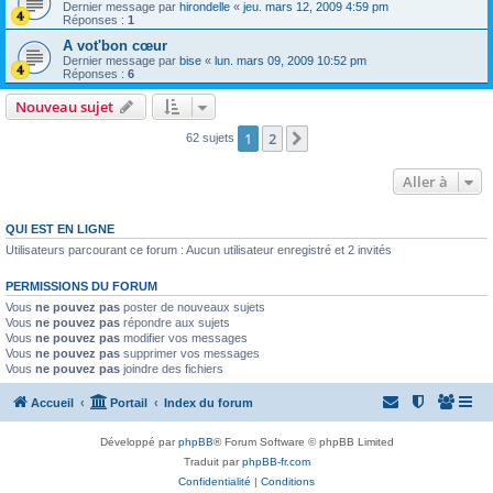
Dernier message par
hirondelle
«
jeu. mars 12, 2009 4:59 pm
Réponses :
1
A vot'bon cœur
Dernier message par
bise
«
lun. mars 09, 2009 10:52 pm
Réponses :
6
Nouveau sujet
1
2
Suivante
62 sujets
Aller à
QUI EST EN LIGNE
Utilisateurs parcourant ce forum : Aucun utilisateur enregistré et 2 invités
PERMISSIONS DU FORUM
Vous
ne pouvez pas
poster de nouveaux sujets
Vous
ne pouvez pas
répondre aux sujets
Vous
ne pouvez pas
modifier vos messages
Vous
ne pouvez pas
supprimer vos messages
Vous
ne pouvez pas
joindre des fichiers
Accueil
Portail
Index du forum
Développé par
phpBB
® Forum Software © phpBB Limited
Traduit par
phpBB-fr.com
Confidentialité
|
Conditions