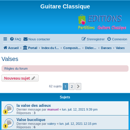
Guitare Classique
FAQ
Nous contacter
S’enregistrer
Connexion
Accueil
Portail
Index du forum
Compositions
Didierland
Danses
Valses
Valses
Règles du forum
Nouveau sujet
1
2
Suivante
62 sujets
Sujets
la valse des adieux
Dernier message par
manuel
«
lun. juil. 12, 2021 9:39 pm
Réponses :
3
Valse bucolique
Dernier message par
valery
«
lun. juil. 12, 2021 12:15 pm
Réponses :
6