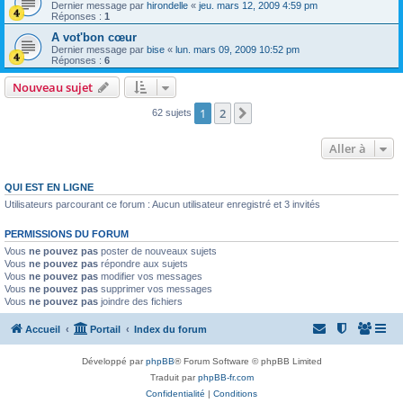
Dernier message par
hirondelle
«
jeu. mars 12, 2009 4:59 pm
Réponses :
1
A vot'bon cœur
Dernier message par
bise
«
lun. mars 09, 2009 10:52 pm
Réponses :
6
Nouveau sujet
1
2
Suivante
62 sujets
Aller à
QUI EST EN LIGNE
Utilisateurs parcourant ce forum : Aucun utilisateur enregistré et 3 invités
PERMISSIONS DU FORUM
Vous
ne pouvez pas
poster de nouveaux sujets
Vous
ne pouvez pas
répondre aux sujets
Vous
ne pouvez pas
modifier vos messages
Vous
ne pouvez pas
supprimer vos messages
Vous
ne pouvez pas
joindre des fichiers
Accueil
Portail
Index du forum
Développé par
phpBB
® Forum Software © phpBB Limited
Traduit par
phpBB-fr.com
Confidentialité
|
Conditions