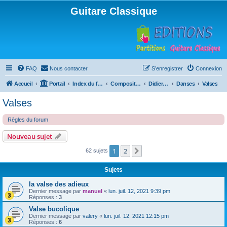
Guitare Classique
FAQ
Nous contacter
S’enregistrer
Connexion
Accueil
Portail
Index du forum
Compositions
Didierland
Danses
Valses
Valses
Règles du forum
Nouveau sujet
1
2
Suivante
62 sujets
Sujets
la valse des adieux
Dernier message par
manuel
«
lun. juil. 12, 2021 9:39 pm
Réponses :
3
Valse bucolique
Dernier message par
valery
«
lun. juil. 12, 2021 12:15 pm
Réponses :
6