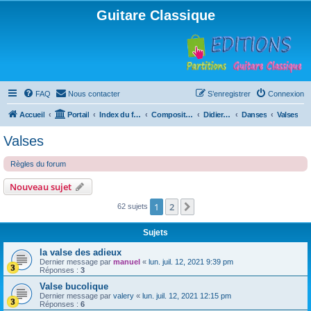
Guitare Classique
FAQ
Nous contacter
S’enregistrer
Connexion
Accueil
Portail
Index du forum
Compositions
Didierland
Danses
Valses
Valses
Règles du forum
Nouveau sujet
1
2
Suivante
62 sujets
Sujets
la valse des adieux
Dernier message par
manuel
«
lun. juil. 12, 2021 9:39 pm
Réponses :
3
Valse bucolique
Dernier message par
valery
«
lun. juil. 12, 2021 12:15 pm
Réponses :
6