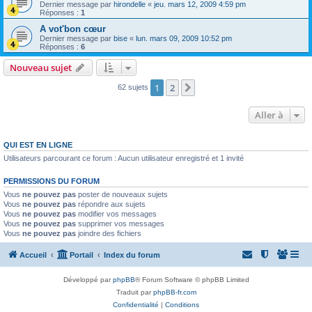
Dernier message par
hirondelle
«
jeu. mars 12, 2009 4:59 pm
Réponses :
1
A vot'bon cœur
Dernier message par
bise
«
lun. mars 09, 2009 10:52 pm
Réponses :
6
Nouveau sujet
1
2
Suivante
62 sujets
Aller à
QUI EST EN LIGNE
Utilisateurs parcourant ce forum : Aucun utilisateur enregistré et 1 invité
PERMISSIONS DU FORUM
Vous
ne pouvez pas
poster de nouveaux sujets
Vous
ne pouvez pas
répondre aux sujets
Vous
ne pouvez pas
modifier vos messages
Vous
ne pouvez pas
supprimer vos messages
Vous
ne pouvez pas
joindre des fichiers
Accueil
Portail
Index du forum
Développé par
phpBB
® Forum Software © phpBB Limited
Traduit par
phpBB-fr.com
Confidentialité
|
Conditions