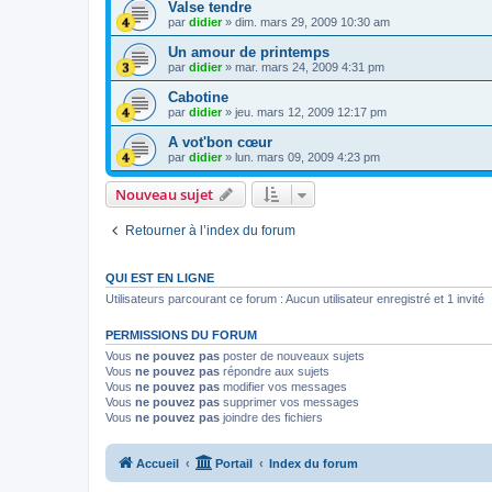
Valse tendre
par
didier
»
dim. mars 29, 2009 10:30 am
Un amour de printemps
par
didier
»
mar. mars 24, 2009 4:31 pm
Cabotine
par
didier
»
jeu. mars 12, 2009 12:17 pm
A vot'bon cœur
par
didier
»
lun. mars 09, 2009 4:23 pm
Nouveau sujet
Retourner à l’index du forum
QUI EST EN LIGNE
Utilisateurs parcourant ce forum : Aucun utilisateur enregistré et 1 invité
PERMISSIONS DU FORUM
Vous
ne pouvez pas
poster de nouveaux sujets
Vous
ne pouvez pas
répondre aux sujets
Vous
ne pouvez pas
modifier vos messages
Vous
ne pouvez pas
supprimer vos messages
Vous
ne pouvez pas
joindre des fichiers
Accueil
Portail
Index du forum