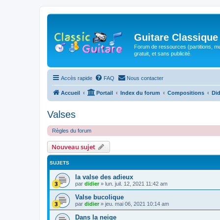
Guitare Classique
Forum de ressources (partitions, mu
gratuit, et sans publicité.
Accès rapide
FAQ
Nous contacter
Accueil
Portail
Index du forum
Compositions
Did
Valses
Règles du forum
Nouveau sujet
SUJETS
la valse des adieux
par
didier
»
lun. juil. 12, 2021 11:42 am
Valse bucolique
par
didier
»
jeu. mai 06, 2021 10:14 am
Dans la neige