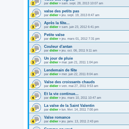
par
didier
»
sam. sept. 28, 2013 10:07 am
valse des petits pas
par
didier
»
jeu. sept. 19, 2013 8:47 am
Après la fête...
par
didier
»
sam. juin 23, 2012 6:41 pm
Petite valse
par
didier
»
jeu. mars 01, 2012 7:31 pm
Couleur d'antan
par
didier
»
jeu. oct. 06, 2011 9:11 am
Un jour de pluie
par
didier
»
mar. juin 21, 2011 1:04 pm
Lendemain de fête
par
didier
»
mer. juin 22, 2011 8:04 am
Valse des croissants chauds
par
didier
»
ven. mai 27, 2011 9:53 am
Et la vie continue...
par
didier
»
jeu. mars 10, 2011 10:47 am
La valse de la Saint Valentin
par
didier
»
lun. févr. 14, 2011 7:00 pm
Valse romance
par
didier
»
jeu. janv. 13, 2011 2:43 pm