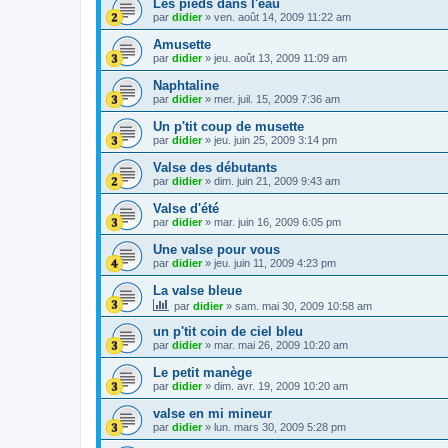
Les pieds dans l'eau
par
didier
»
ven. août 14, 2009 11:22 am
Amusette
par
didier
»
jeu. août 13, 2009 11:09 am
Naphtaline
par
didier
»
mer. juil. 15, 2009 7:36 am
Un p'tit coup de musette
par
didier
»
jeu. juin 25, 2009 3:14 pm
Valse des débutants
par
didier
»
dim. juin 21, 2009 9:43 am
Valse d'été
par
didier
»
mar. juin 16, 2009 6:05 pm
Une valse pour vous
par
didier
»
jeu. juin 11, 2009 4:23 pm
La valse bleue
par
didier
»
sam. mai 30, 2009 10:58 am
un p'tit coin de ciel bleu
par
didier
»
mar. mai 26, 2009 10:20 am
Le petit manège
par
didier
»
dim. avr. 19, 2009 10:20 am
valse en mi mineur
par
didier
»
lun. mars 30, 2009 5:28 pm