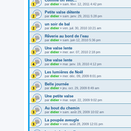
Comme on veut...
par
didier
»
sam. févr. 12, 2011 4:42 pm
Petite valse détente
par
didier
»
sam. janv. 29, 2011 5:28 pm
un soir de bal
par
didier
»
ven. juil. 30, 2010 10:21 am
Rêverie au bord de l'eau
par
didier
»
sam. juin 12, 2010 5:36 pm
Une valse lente
par
didier
»
mer. avr. 07, 2010 2:18 pm
Une valse lente
par
didier
»
mar. janv. 19, 2010 4:12 pm
Les lumières de Noël
par
didier
»
mer. déc. 09, 2009 8:01 pm
Belle journée
par
didier
»
jeu. oct. 29, 2009 8:49 am
Une petite valse
par
didier
»
mar. sept. 22, 2009 9:02 pm
Au bout du chemin
par
didier
»
sam. août 29, 2009 10:02 am
La poupée aveugle
par
didier
»
ven. août 28, 2009 12:01 pm