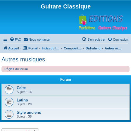
Guitare Classique
FAQ
Nous contacter
S’enregistrer
Connexion
Accueil
Portail
Index du forum
Compositions
Didierland
Autres musiques
Autres musiques
Règles du forum
Forum
Celte
Sujets :
16
Latino
Sujets :
20
Style anciens
Sujets :
38