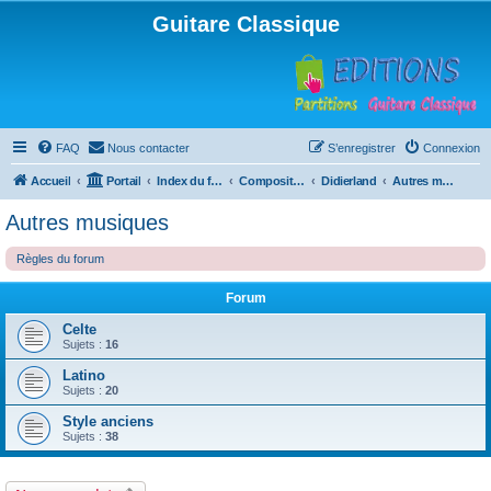
Guitare Classique
FAQ
Nous contacter
S’enregistrer
Connexion
Accueil
Portail
Index du forum
Compositions
Didierland
Autres musiques
Autres musiques
Règles du forum
Forum
Celte
Sujets :
16
Latino
Sujets :
20
Style anciens
Sujets :
38