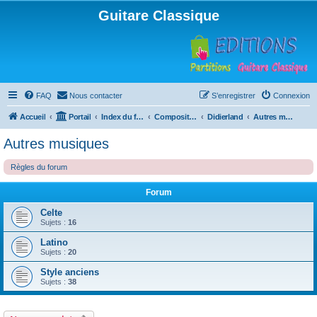
Guitare Classique
FAQ
Nous contacter
S’enregistrer
Connexion
Accueil
Portail
Index du forum
Compositions
Didierland
Autres musiques
Autres musiques
Règles du forum
Forum
Celte
Sujets :
16
Latino
Sujets :
20
Style anciens
Sujets :
38