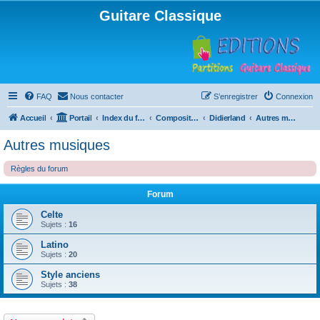
Guitare Classique
FAQ
Nous contacter
S’enregistrer
Connexion
Accueil
Portail
Index du forum
Compositions
Didierland
Autres musiques
Autres musiques
Règles du forum
Forum
Celte
Sujets :
16
Latino
Sujets :
20
Style anciens
Sujets :
38