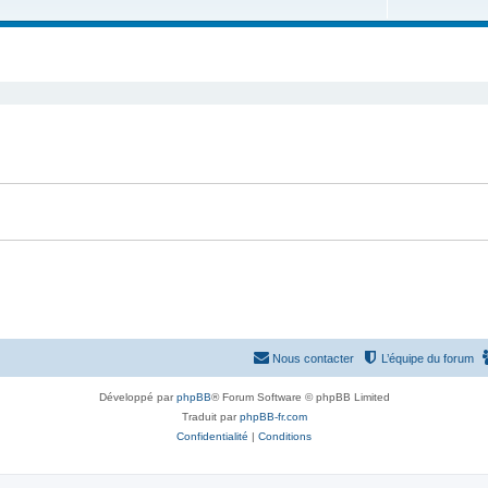
u
e
s
j
t
e
s
t
s
Nous contacter
L’équipe du forum
Développé par
phpBB
® Forum Software © phpBB Limited
Traduit par
phpBB-fr.com
Confidentialité
|
Conditions