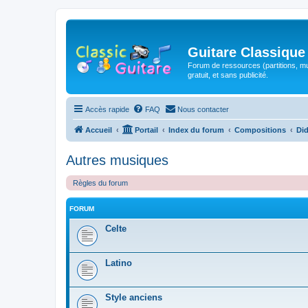
Guitare Classique
Forum de ressources (partitions, mu
gratuit, et sans publicité.
Accès rapide
FAQ
Nous contacter
Accueil
Portail
Index du forum
Compositions
Did
Autres musiques
Règles du forum
FORUM
Celte
Latino
Style anciens