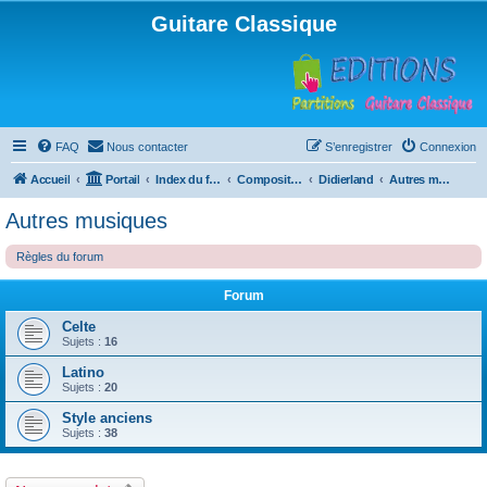
Guitare Classique
FAQ
Nous contacter
S’enregistrer
Connexion
Accueil
Portail
Index du forum
Compositions
Didierland
Autres musiques
Autres musiques
Règles du forum
Forum
Celte
Sujets :
16
Latino
Sujets :
20
Style anciens
Sujets :
38