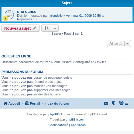
Sujets
une danse
Dernier message par
hirondelle
«
ven. mai 01, 2009 10:56 am
Réponses :
5
Nouveau sujet
1 sujet • Page
1
sur
1
Aller à
QUI EST EN LIGNE
Utilisateurs parcourant ce forum : Aucun utilisateur enregistré et 4 invités
PERMISSIONS DU FORUM
Vous
ne pouvez pas
poster de nouveaux sujets
Vous
ne pouvez pas
répondre aux sujets
Vous
ne pouvez pas
modifier vos messages
Vous
ne pouvez pas
supprimer vos messages
Vous
ne pouvez pas
joindre des fichiers
Accueil
Portail
Index du forum
Développé par
phpBB
® Forum Software © phpBB Limited
Traduit par
phpBB-fr.com
Confidentialité
|
Conditions