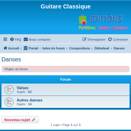
Guitare Classique
FAQ
Nous contacter
S’enregistrer
Connexion
Accueil
Portail
Index du forum
Compositions
Didierland
Danses
Danses
Règles du forum
Forum
Valses
Sujets :
62
Autres danses
Sujets :
14
Nouveau sujet
1 sujet • Page
1
sur
1