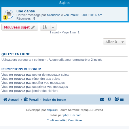
Sujets
une danse
Dernier message par
hirondelle
«
ven. mai 01, 2009 10:56 am
Réponses :
5
Nouveau sujet
1 sujet • Page
1
sur
1
Aller à
QUI EST EN LIGNE
Utilisateurs parcourant ce forum : Aucun utilisateur enregistré et 2 invités
PERMISSIONS DU FORUM
Vous
ne pouvez pas
poster de nouveaux sujets
Vous
ne pouvez pas
répondre aux sujets
Vous
ne pouvez pas
modifier vos messages
Vous
ne pouvez pas
supprimer vos messages
Vous
ne pouvez pas
joindre des fichiers
Accueil
Portail
Index du forum
Développé par
phpBB
® Forum Software © phpBB Limited
Traduit par
phpBB-fr.com
Confidentialité
|
Conditions