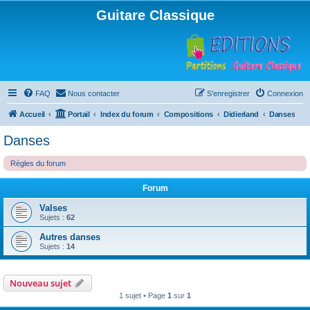
Guitare Classique
FAQ
Nous contacter
S’enregistrer
Connexion
Accueil
Portail
Index du forum
Compositions
Didierland
Danses
Danses
Règles du forum
Forum
Valses
Sujets :
62
Autres danses
Sujets :
14
Nouveau sujet
1 sujet • Page
1
sur
1