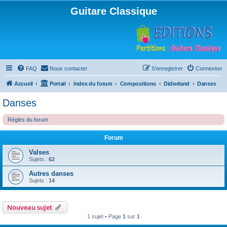
Guitare Classique
FAQ
Nous contacter
S’enregistrer
Connexion
Accueil
Portail
Index du forum
Compositions
Didierland
Danses
Danses
Règles du forum
Forum
Valses
Sujets :
62
Autres danses
Sujets :
14
Nouveau sujet
1 sujet • Page
1
sur
1