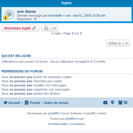
Sujets
une danse
Dernier message par
hirondelle
«
ven. mai 01, 2009 10:56 am
Réponses :
5
Nouveau sujet
1 sujet • Page
1
sur
1
Aller à
QUI EST EN LIGNE
Utilisateurs parcourant ce forum : Aucun utilisateur enregistré et 2 invités
PERMISSIONS DU FORUM
Vous
ne pouvez pas
poster de nouveaux sujets
Vous
ne pouvez pas
répondre aux sujets
Vous
ne pouvez pas
modifier vos messages
Vous
ne pouvez pas
supprimer vos messages
Vous
ne pouvez pas
joindre des fichiers
Accueil
Portail
Index du forum
Développé par
phpBB
® Forum Software © phpBB Limited
Traduit par
phpBB-fr.com
Confidentialité
|
Conditions