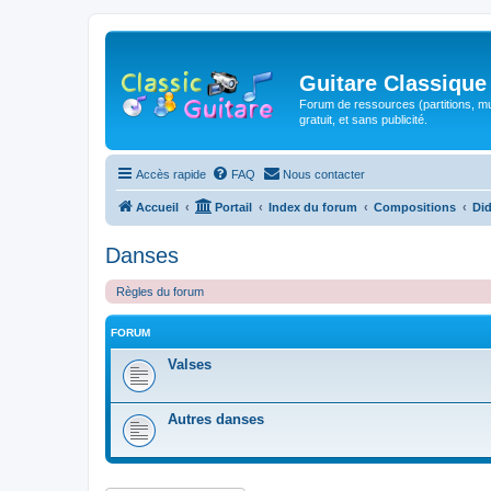
Guitare Classique
Forum de ressources (partitions, mu
gratuit, et sans publicité.
Accès rapide
FAQ
Nous contacter
Accueil
Portail
Index du forum
Compositions
Did
Danses
Règles du forum
FORUM
Valses
Autres danses