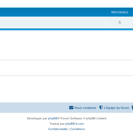
e
s
RÉPONSES
t
s
R
5
é
p
o
n
s
e
s
Nous contacter
L’équipe du forum
Développé par
phpBB
® Forum Software © phpBB Limited
Traduit par
phpBB-fr.com
Confidentialité
|
Conditions