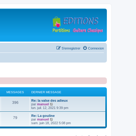
S’enregistrer
Connexion
MESSAGES
DERNIER MESSAGE
D
Re: la valse des adieux
M
396
e
V
par
manuel
r
o
lun. juil. 12, 2021 9:39 pm
e
n
i
i
r
D
Re: La gouline
M
79
s
e
l
e
V
par
manuel
r
e
r
o
sam. juin 18, 2022 5:08 pm
e
s
m
d
n
i
e
e
i
r
s
s
r
a
e
l