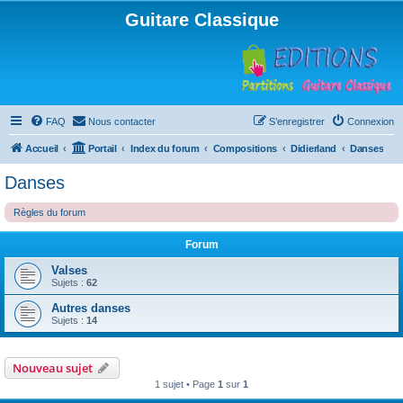
Guitare Classique
FAQ
Nous contacter
S’enregistrer
Connexion
Accueil
Portail
Index du forum
Compositions
Didierland
Danses
Danses
Règles du forum
Forum
Valses
Sujets :
62
Autres danses
Sujets :
14
Nouveau sujet
1 sujet • Page
1
sur
1