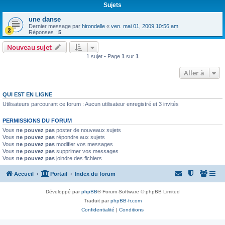
Sujets
une danse
Dernier message par
hirondelle
«
ven. mai 01, 2009 10:56 am
Réponses :
5
Nouveau sujet
1 sujet • Page
1
sur
1
Aller à
QUI EST EN LIGNE
Utilisateurs parcourant ce forum : Aucun utilisateur enregistré et 3 invités
PERMISSIONS DU FORUM
Vous
ne pouvez pas
poster de nouveaux sujets
Vous
ne pouvez pas
répondre aux sujets
Vous
ne pouvez pas
modifier vos messages
Vous
ne pouvez pas
supprimer vos messages
Vous
ne pouvez pas
joindre des fichiers
Accueil
Portail
Index du forum
Développé par
phpBB
® Forum Software © phpBB Limited
Traduit par
phpBB-fr.com
Confidentialité
|
Conditions