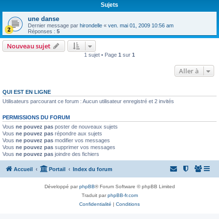
Sujets
une danse
Dernier message par
hirondelle
«
ven. mai 01, 2009 10:56 am
Réponses :
5
Nouveau sujet
1 sujet • Page
1
sur
1
Aller à
QUI EST EN LIGNE
Utilisateurs parcourant ce forum : Aucun utilisateur enregistré et 2 invités
PERMISSIONS DU FORUM
Vous
ne pouvez pas
poster de nouveaux sujets
Vous
ne pouvez pas
répondre aux sujets
Vous
ne pouvez pas
modifier vos messages
Vous
ne pouvez pas
supprimer vos messages
Vous
ne pouvez pas
joindre des fichiers
Accueil
Portail
Index du forum
Développé par
phpBB
® Forum Software © phpBB Limited
Traduit par
phpBB-fr.com
Confidentialité
|
Conditions