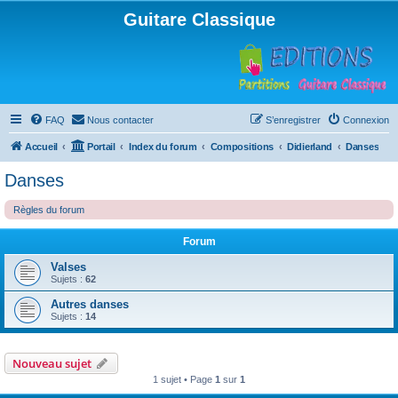
Guitare Classique
FAQ
Nous contacter
S’enregistrer
Connexion
Accueil
Portail
Index du forum
Compositions
Didierland
Danses
Danses
Règles du forum
Forum
Valses
Sujets :
62
Autres danses
Sujets :
14
Nouveau sujet
1 sujet • Page
1
sur
1