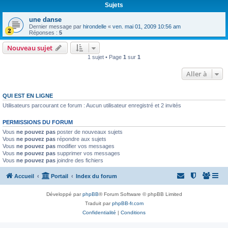
Sujets
une danse
Dernier message par
hirondelle
«
ven. mai 01, 2009 10:56 am
Réponses :
5
Nouveau sujet
1 sujet • Page
1
sur
1
Aller à
QUI EST EN LIGNE
Utilisateurs parcourant ce forum : Aucun utilisateur enregistré et 2 invités
PERMISSIONS DU FORUM
Vous
ne pouvez pas
poster de nouveaux sujets
Vous
ne pouvez pas
répondre aux sujets
Vous
ne pouvez pas
modifier vos messages
Vous
ne pouvez pas
supprimer vos messages
Vous
ne pouvez pas
joindre des fichiers
Accueil
Portail
Index du forum
Développé par
phpBB
® Forum Software © phpBB Limited
Traduit par
phpBB-fr.com
Confidentialité
|
Conditions