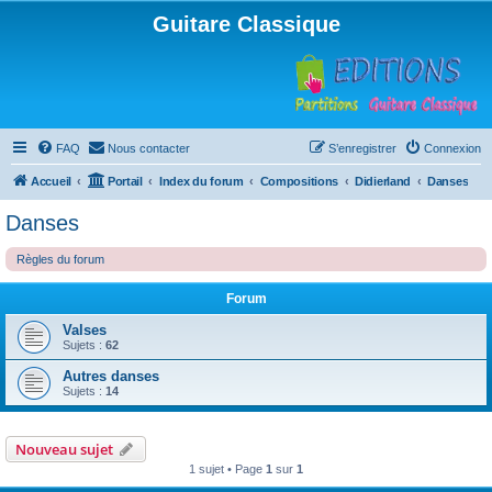
Guitare Classique
FAQ
Nous contacter
S’enregistrer
Connexion
Accueil
Portail
Index du forum
Compositions
Didierland
Danses
Danses
Règles du forum
Forum
Valses
Sujets :
62
Autres danses
Sujets :
14
Nouveau sujet
1 sujet • Page
1
sur
1