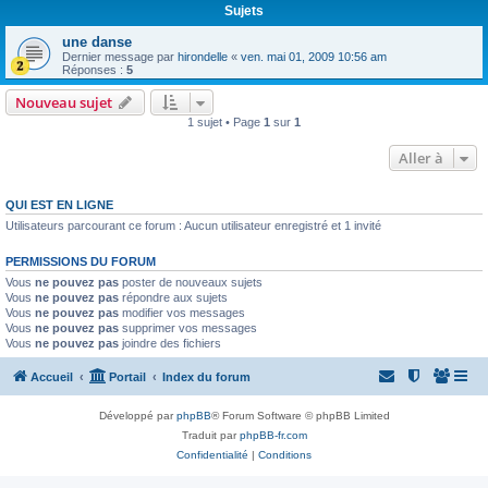
Sujets
une danse
Dernier message par
hirondelle
«
ven. mai 01, 2009 10:56 am
Réponses :
5
Nouveau sujet
1 sujet • Page
1
sur
1
Aller à
QUI EST EN LIGNE
Utilisateurs parcourant ce forum : Aucun utilisateur enregistré et 1 invité
PERMISSIONS DU FORUM
Vous
ne pouvez pas
poster de nouveaux sujets
Vous
ne pouvez pas
répondre aux sujets
Vous
ne pouvez pas
modifier vos messages
Vous
ne pouvez pas
supprimer vos messages
Vous
ne pouvez pas
joindre des fichiers
Accueil
Portail
Index du forum
Développé par
phpBB
® Forum Software © phpBB Limited
Traduit par
phpBB-fr.com
Confidentialité
|
Conditions