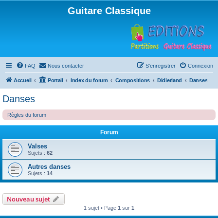
Guitare Classique
FAQ
Nous contacter
S’enregistrer
Connexion
Accueil
Portail
Index du forum
Compositions
Didierland
Danses
Danses
Règles du forum
Forum
Valses
Sujets :
62
Autres danses
Sujets :
14
Nouveau sujet
1 sujet • Page
1
sur
1