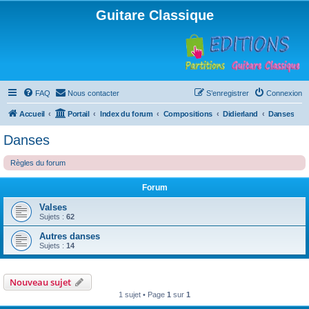
Guitare Classique
FAQ
Nous contacter
S’enregistrer
Connexion
Accueil
Portail
Index du forum
Compositions
Didierland
Danses
Danses
Règles du forum
Forum
Valses
Sujets :
62
Autres danses
Sujets :
14
Nouveau sujet
1 sujet • Page
1
sur
1