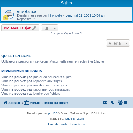
Sujets
une danse
Dernier message par
hirondelle
«
ven. mai 01, 2009 10:56 am
Réponses :
5
Nouveau sujet
1 sujet • Page
1
sur
1
Aller à
QUI EST EN LIGNE
Utilisateurs parcourant ce forum : Aucun utilisateur enregistré et 1 invité
PERMISSIONS DU FORUM
Vous
ne pouvez pas
poster de nouveaux sujets
Vous
ne pouvez pas
répondre aux sujets
Vous
ne pouvez pas
modifier vos messages
Vous
ne pouvez pas
supprimer vos messages
Vous
ne pouvez pas
joindre des fichiers
Accueil
Portail
Index du forum
Développé par
phpBB
® Forum Software © phpBB Limited
Traduit par
phpBB-fr.com
Confidentialité
|
Conditions