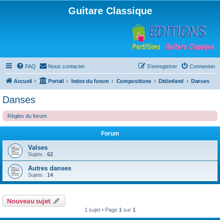
Guitare Classique
FAQ
Nous contacter
S’enregistrer
Connexion
Accueil
Portail
Index du forum
Compositions
Didierland
Danses
Danses
Règles du forum
Forum
Valses
Sujets :
62
Autres danses
Sujets :
14
Nouveau sujet
1 sujet • Page
1
sur
1