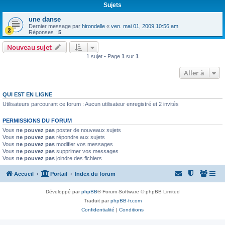
Sujets
une danse
Dernier message par
hirondelle
«
ven. mai 01, 2009 10:56 am
Réponses :
5
Nouveau sujet
1 sujet • Page
1
sur
1
Aller à
QUI EST EN LIGNE
Utilisateurs parcourant ce forum : Aucun utilisateur enregistré et 2 invités
PERMISSIONS DU FORUM
Vous
ne pouvez pas
poster de nouveaux sujets
Vous
ne pouvez pas
répondre aux sujets
Vous
ne pouvez pas
modifier vos messages
Vous
ne pouvez pas
supprimer vos messages
Vous
ne pouvez pas
joindre des fichiers
Accueil
Portail
Index du forum
Développé par
phpBB
® Forum Software © phpBB Limited
Traduit par
phpBB-fr.com
Confidentialité
|
Conditions