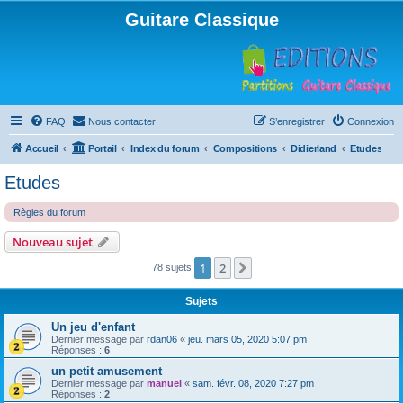
Guitare Classique
FAQ
Nous contacter
S’enregistrer
Connexion
Accueil
Portail
Index du forum
Compositions
Didierland
Etudes
Etudes
Règles du forum
Nouveau sujet
1
2
Suivante
78 sujets
Sujets
Un jeu d'enfant
Dernier message par
rdan06
«
jeu. mars 05, 2020 5:07 pm
Réponses :
6
un petit amusement
Dernier message par
manuel
«
sam. févr. 08, 2020 7:27 pm
Réponses :
2