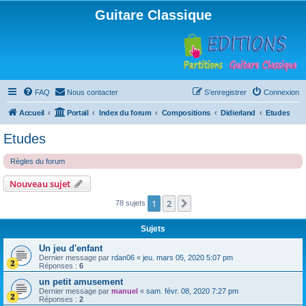
Guitare Classique
FAQ
Nous contacter
S’enregistrer
Connexion
Accueil
Portail
Index du forum
Compositions
Didierland
Etudes
Etudes
Règles du forum
Nouveau sujet
1
2
Suivante
78 sujets
Sujets
Un jeu d'enfant
Dernier message par
rdan06
«
jeu. mars 05, 2020 5:07 pm
Réponses :
6
un petit amusement
Dernier message par
manuel
«
sam. févr. 08, 2020 7:27 pm
Réponses :
2