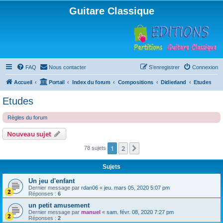
Guitare Classique
FAQ
Nous contacter
S’enregistrer
Connexion
Accueil
Portail
Index du forum
Compositions
Didierland
Etudes
Etudes
Règles du forum
Nouveau sujet
1
2
Suivante
78 sujets
Sujets
Un jeu d'enfant
Dernier message par
rdan06
«
jeu. mars 05, 2020 5:07 pm
Réponses :
6
un petit amusement
Dernier message par
manuel
«
sam. févr. 08, 2020 7:27 pm
Réponses :
2