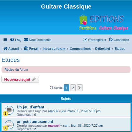
Guitare Classique
FAQ
Nous contacter
S’enregistrer
Connexion
Accueil
Portail
Index du forum
Compositions
Didierland
Etudes
Etudes
Règles du forum
Nouveau sujet
1
2
Suivante
78 sujets
Sujets
Un jeu d'enfant
Dernier message par
rdan06
«
jeu. mars 05, 2020 5:07 pm
Réponses :
6
un petit amusement
Dernier message par
manuel
«
sam. févr. 08, 2020 7:27 pm
Réponses :
2