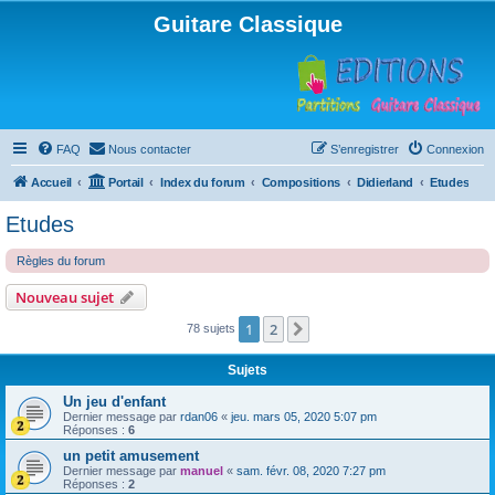
Guitare Classique
FAQ
Nous contacter
S’enregistrer
Connexion
Accueil
Portail
Index du forum
Compositions
Didierland
Etudes
Etudes
Règles du forum
Nouveau sujet
1
2
Suivante
78 sujets
Sujets
Un jeu d'enfant
Dernier message par
rdan06
«
jeu. mars 05, 2020 5:07 pm
Réponses :
6
un petit amusement
Dernier message par
manuel
«
sam. févr. 08, 2020 7:27 pm
Réponses :
2