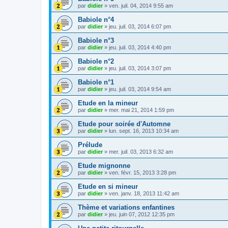
par
didier
»
ven. juil. 04, 2014 9:55 am
Babiole n°4
par
didier
»
jeu. juil. 03, 2014 6:07 pm
Babiole n°3
par
didier
»
jeu. juil. 03, 2014 4:40 pm
Babiole n°2
par
didier
»
jeu. juil. 03, 2014 3:07 pm
Babiole n°1
par
didier
»
jeu. juil. 03, 2014 9:54 am
Etude en la mineur
par
didier
»
mer. mai 21, 2014 1:59 pm
Etude pour soirée d'Automne
par
didier
»
lun. sept. 16, 2013 10:34 am
Prélude
par
didier
»
mer. juil. 03, 2013 6:32 am
Etude mignonne
par
didier
»
ven. févr. 15, 2013 3:28 pm
Etude en si mineur
par
didier
»
ven. janv. 18, 2013 11:42 am
Thème et variations enfantines
par
didier
»
jeu. juin 07, 2012 12:35 pm