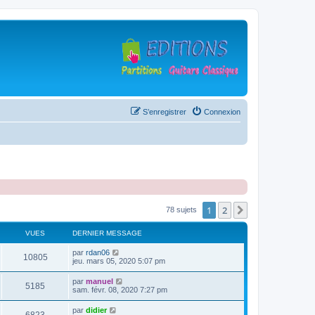
S’enregistrer
Connexion
1
2
Suivante
78 sujets
VUES
DERNIER MESSAGE
D
par
rdan06
V
10805
e
jeu. mars 05, 2020 5:07 pm
r
u
n
D
par
manuel
V
5185
i
e
sam. févr. 08, 2020 7:27 pm
e
e
r
r
u
n
D
par
didier
s
m
V
i