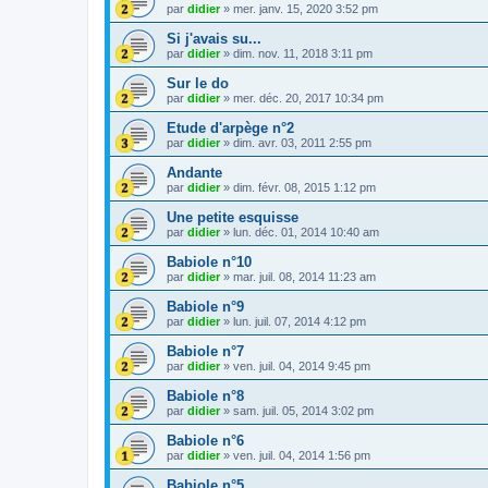
par
didier
»
mer. janv. 15, 2020 3:52 pm
Si j'avais su...
par
didier
»
dim. nov. 11, 2018 3:11 pm
Sur le do
par
didier
»
mer. déc. 20, 2017 10:34 pm
Etude d'arpège n°2
par
didier
»
dim. avr. 03, 2011 2:55 pm
Andante
par
didier
»
dim. févr. 08, 2015 1:12 pm
Une petite esquisse
par
didier
»
lun. déc. 01, 2014 10:40 am
Babiole n°10
par
didier
»
mar. juil. 08, 2014 11:23 am
Babiole n°9
par
didier
»
lun. juil. 07, 2014 4:12 pm
Babiole n°7
par
didier
»
ven. juil. 04, 2014 9:45 pm
Babiole n°8
par
didier
»
sam. juil. 05, 2014 3:02 pm
Babiole n°6
par
didier
»
ven. juil. 04, 2014 1:56 pm
Babiole n°5