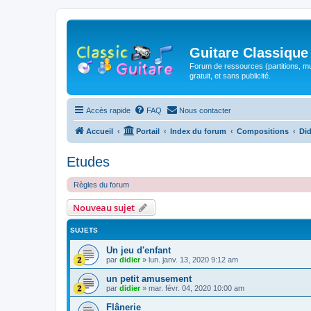
Guitare Classique
Forum de ressources (partitions, mu
gratuit, et sans publicité.
Accès rapide
FAQ
Nous contacter
Accueil
Portail
Index du forum
Compositions
Did
Etudes
Règles du forum
Nouveau sujet
SUJETS
Un jeu d'enfant
par
didier
»
lun. janv. 13, 2020 9:12 am
un petit amusement
par
didier
»
mar. févr. 04, 2020 10:00 am
Flânerie