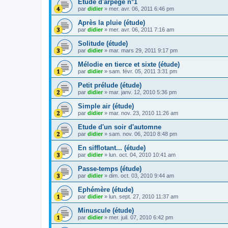
Etude d'arpège n°1
par
didier
»
mer. avr. 06, 2011 6:46 pm
Après la pluie (étude)
par
didier
»
mer. avr. 06, 2011 7:16 am
Solitude (étude)
par
didier
»
mar. mars 29, 2011 9:17 pm
Mélodie en tierce et sixte (étude)
par
didier
»
sam. févr. 05, 2011 3:31 pm
Petit prélude (étude)
par
didier
»
mar. janv. 12, 2010 5:36 pm
Simple air (étude)
par
didier
»
mar. nov. 23, 2010 11:26 am
Etude d'un soir d'automne
par
didier
»
sam. nov. 06, 2010 8:48 pm
En sifflotant... (étude)
par
didier
»
lun. oct. 04, 2010 10:41 am
Passe-temps (étude)
par
didier
»
dim. oct. 03, 2010 9:44 am
Ephémère (étude)
par
didier
»
lun. sept. 27, 2010 11:37 am
Minuscule (étude)
par
didier
»
mer. juil. 07, 2010 6:42 pm