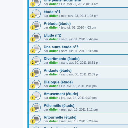
Une petite ritournelle
par
didier
»
lun. mai 21, 2012 10:31 am
étude n°1
par
didier
»
mer. nov. 23, 2011 1:03 pm
Prélude (étude)
par
didier
»
jeu. juil. 01, 2010 4:03 pm
Etude n°2
par
didier
»
sam. juin 11, 2011 9:42 am
Une autre étude n°3
par
didier
»
sam. juin 11, 2011 9:49 am
Divertimento (étude)
par
didier
»
sam. avr. 30, 2011 10:51 pm
Andante (étude)
par
didier
»
sam. avr. 30, 2011 12:39 pm
Dialogue (étude)
par
didier
»
lun. avr. 18, 2011 1:31 pm
Amusement (étude)
par
didier
»
jeu. avr. 14, 2011 9:30 pm
Pêle mêle (étude)
par
didier
»
mer. avr. 13, 2011 1:12 pm
Ritournelle (étude)
par
didier
»
mer. avr. 13, 2011 9:20 am