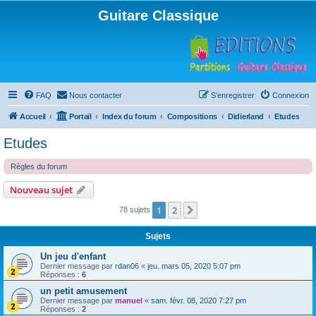
Guitare Classique
FAQ
Nous contacter
S’enregistrer
Connexion
Accueil
Portail
Index du forum
Compositions
Didierland
Etudes
Etudes
Règles du forum
Nouveau sujet
1
2
Suivante
78 sujets
Sujets
Un jeu d'enfant
Dernier message par
rdan06
«
jeu. mars 05, 2020 5:07 pm
Réponses :
6
un petit amusement
Dernier message par
manuel
«
sam. févr. 08, 2020 7:27 pm
Réponses :
2