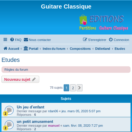
Guitare Classique
FAQ
Nous contacter
S’enregistrer
Connexion
Accueil
Portail
Index du forum
Compositions
Didierland
Etudes
Etudes
Règles du forum
Nouveau sujet
1
2
Suivante
78 sujets
Sujets
Un jeu d'enfant
Dernier message par
rdan06
«
jeu. mars 05, 2020 5:07 pm
Réponses :
6
un petit amusement
Dernier message par
manuel
«
sam. févr. 08, 2020 7:27 pm
Réponses :
2