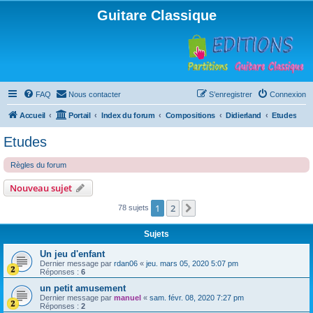
Guitare Classique
FAQ
Nous contacter
S’enregistrer
Connexion
Accueil
Portail
Index du forum
Compositions
Didierland
Etudes
Etudes
Règles du forum
Nouveau sujet
1
2
Suivante
78 sujets
Sujets
Un jeu d'enfant
Dernier message par
rdan06
«
jeu. mars 05, 2020 5:07 pm
Réponses :
6
un petit amusement
Dernier message par
manuel
«
sam. févr. 08, 2020 7:27 pm
Réponses :
2