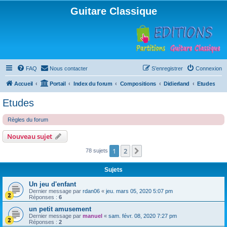
Guitare Classique
FAQ
Nous contacter
S’enregistrer
Connexion
Accueil
Portail
Index du forum
Compositions
Didierland
Etudes
Etudes
Règles du forum
Nouveau sujet
1
2
Suivante
78 sujets
Sujets
Un jeu d'enfant
Dernier message par
rdan06
«
jeu. mars 05, 2020 5:07 pm
Réponses :
6
un petit amusement
Dernier message par
manuel
«
sam. févr. 08, 2020 7:27 pm
Réponses :
2