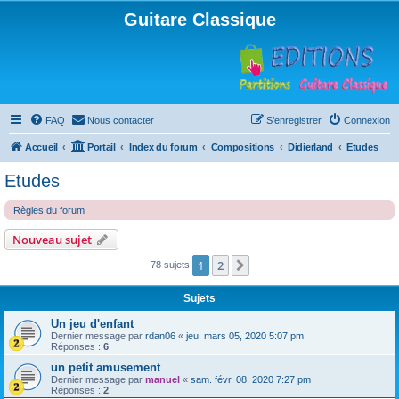
Guitare Classique
FAQ
Nous contacter
S’enregistrer
Connexion
Accueil
Portail
Index du forum
Compositions
Didierland
Etudes
Etudes
Règles du forum
Nouveau sujet
1
2
Suivante
78 sujets
Sujets
Un jeu d'enfant
Dernier message par
rdan06
«
jeu. mars 05, 2020 5:07 pm
Réponses :
6
un petit amusement
Dernier message par
manuel
«
sam. févr. 08, 2020 7:27 pm
Réponses :
2