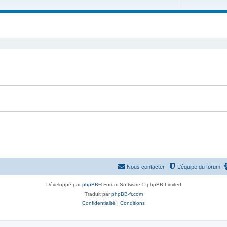
u
e
s
j
t
e
s
t
s
Nous contacter
L’équipe du forum
Développé par
phpBB
® Forum Software © phpBB Limited
Traduit par
phpBB-fr.com
Confidentialité
|
Conditions