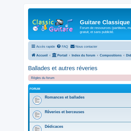
Guitare Classique
Forum de ressources (partitions, mu
gratuit, et sans publicité.
Accès rapide
FAQ
Nous contacter
Accueil
Portail
Index du forum
Compositions
Did
Ballades et autres réveries
Règles du forum
FORUM
Romances et ballades
Rêveries et berceuses
Dédicaces