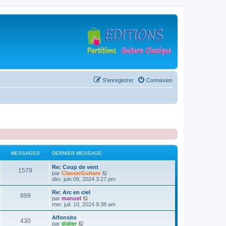
S’enregistrer
Connexion
MESSAGES
DERNIER MESSAGE
D
Re: Coup de vent
M
1579
e
V
par
ClassicGuitare
r
o
dim. juin 09, 2024 3:27 pm
e
n
i
i
r
D
Re: Arc en ciel
M
899
s
e
l
e
V
par
manuel
r
e
r
o
mer. juil. 10, 2024 9:38 am
e
s
m
d
n
i
e
e
i
r
D
Alfonsito
M
430
s
s
r
a
e
l
e
V
par
didier