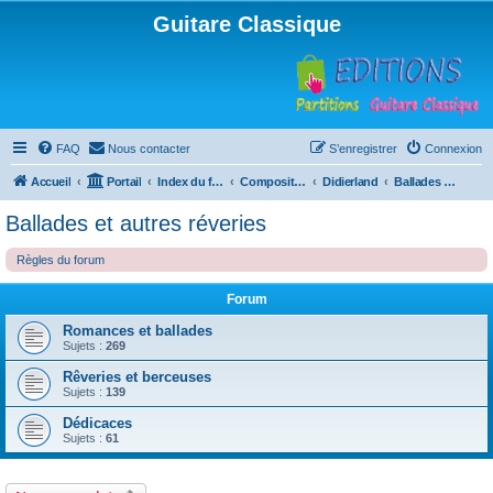
Guitare Classique
FAQ
Nous contacter
S’enregistrer
Connexion
Accueil
Portail
Index du forum
Compositions
Didierland
Ballades et autres réveries
Ballades et autres réveries
Règles du forum
Forum
Romances et ballades
Sujets :
269
Rêveries et berceuses
Sujets :
139
Dédicaces
Sujets :
61