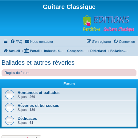
Guitare Classique
FAQ
Nous contacter
S’enregistrer
Connexion
Accueil
Portail
Index du forum
Compositions
Didierland
Ballades et autres réveries
Ballades et autres réveries
Règles du forum
Forum
Romances et ballades
Sujets :
269
Rêveries et berceuses
Sujets :
139
Dédicaces
Sujets :
61