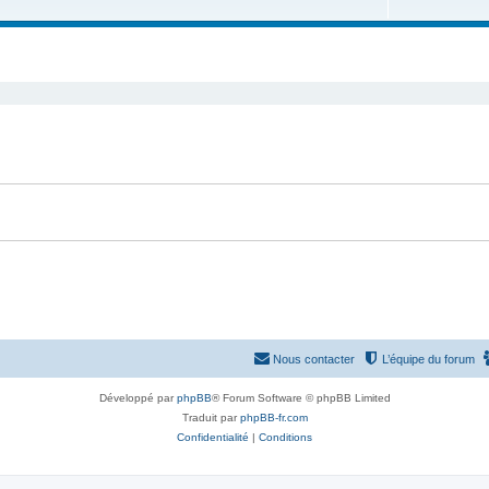
u
e
s
j
t
e
s
t
s
Nous contacter
L’équipe du forum
Développé par
phpBB
® Forum Software © phpBB Limited
Traduit par
phpBB-fr.com
Confidentialité
|
Conditions