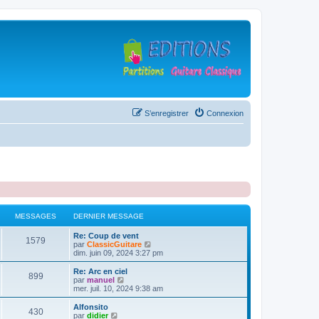
S’enregistrer
Connexion
MESSAGES
DERNIER MESSAGE
D
Re: Coup de vent
M
1579
e
V
par
ClassicGuitare
r
o
dim. juin 09, 2024 3:27 pm
e
n
i
i
r
D
Re: Arc en ciel
M
899
s
e
l
e
V
par
manuel
r
e
r
o
mer. juil. 10, 2024 9:38 am
e
s
m
d
n
i
e
e
i
r
D
Alfonsito
M
430
s
s
r
a
e
l
e
V
par
didier