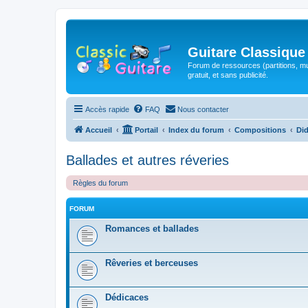
Guitare Classique
Forum de ressources (partitions, mu
gratuit, et sans publicité.
Accès rapide
FAQ
Nous contacter
Accueil
Portail
Index du forum
Compositions
Did
Ballades et autres réveries
Règles du forum
FORUM
Romances et ballades
Rêveries et berceuses
Dédicaces