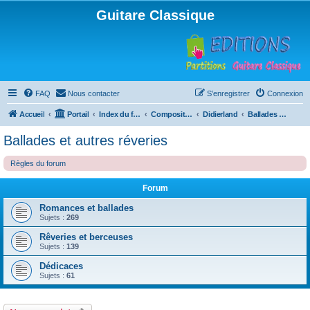
Guitare Classique
FAQ
Nous contacter
S’enregistrer
Connexion
Accueil
Portail
Index du forum
Compositions
Didierland
Ballades et autres réveries
Ballades et autres réveries
Règles du forum
Forum
Romances et ballades
Sujets :
269
Rêveries et berceuses
Sujets :
139
Dédicaces
Sujets :
61