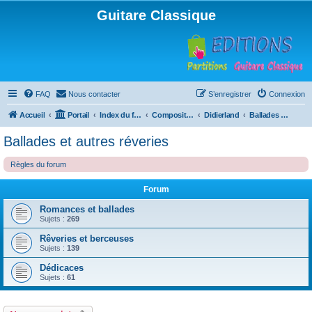
Guitare Classique
FAQ
Nous contacter
S’enregistrer
Connexion
Accueil
Portail
Index du forum
Compositions
Didierland
Ballades et autres réveries
Ballades et autres réveries
Règles du forum
Forum
Romances et ballades
Sujets :
269
Rêveries et berceuses
Sujets :
139
Dédicaces
Sujets :
61