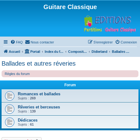
Guitare Classique
FAQ
Nous contacter
S’enregistrer
Connexion
Accueil
Portail
Index du forum
Compositions
Didierland
Ballades et autres réveries
Ballades et autres réveries
Règles du forum
Forum
Romances et ballades
Sujets :
269
Rêveries et berceuses
Sujets :
139
Dédicaces
Sujets :
61