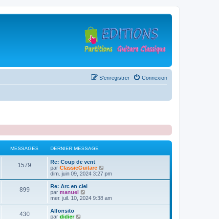
S’enregistrer
Connexion
MESSAGES
DERNIER MESSAGE
D
Re: Coup de vent
M
1579
e
V
par
ClassicGuitare
r
o
dim. juin 09, 2024 3:27 pm
e
n
i
i
r
D
Re: Arc en ciel
M
899
s
e
l
e
V
par
manuel
r
e
r
o
mer. juil. 10, 2024 9:38 am
e
s
m
d
n
i
e
e
i
r
D
Alfonsito
M
430
s
s
r
a
e
l
e
V
par
didier