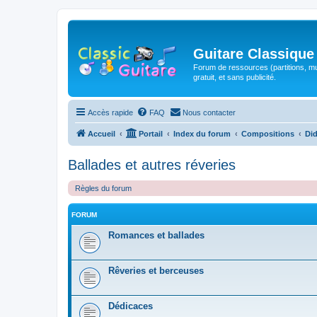
Guitare Classique
Forum de ressources (partitions, mu
gratuit, et sans publicité.
Accès rapide
FAQ
Nous contacter
Accueil
Portail
Index du forum
Compositions
Did
Ballades et autres réveries
Règles du forum
FORUM
Romances et ballades
Rêveries et berceuses
Dédicaces