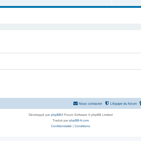
u
e
s
j
t
e
s
t
s
Nous contacter
L’équipe du forum
Développé par
phpBB
® Forum Software © phpBB Limited
Traduit par
phpBB-fr.com
Confidentialité
|
Conditions