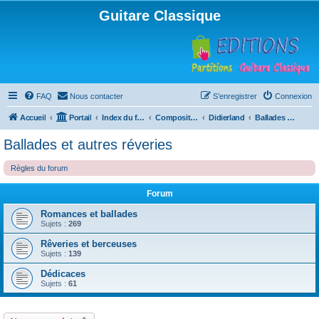
Guitare Classique
FAQ
Nous contacter
S’enregistrer
Connexion
Accueil
Portail
Index du forum
Compositions
Didierland
Ballades et autres réveries
Ballades et autres réveries
Règles du forum
Forum
Romances et ballades
Sujets :
269
Rêveries et berceuses
Sujets :
139
Dédicaces
Sujets :
61