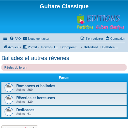
Guitare Classique
FAQ
Nous contacter
S’enregistrer
Connexion
Accueil
Portail
Index du forum
Compositions
Didierland
Ballades et autres réveries
Ballades et autres réveries
Règles du forum
Forum
Romances et ballades
Sujets :
269
Rêveries et berceuses
Sujets :
139
Dédicaces
Sujets :
61