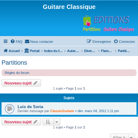
Guitare Classique
FAQ
Nous contacter
S’enregistrer
Connexion
Accueil
Portail
Index du forum
Autres instruments à cordes pincées, ou styles
Divers instruments
Flamenco
Partitions
Partitions
Règles du forum
Nouveau sujet
1 sujet • Page
1
sur
1
Sujets
Luis de Soria
Dernier message par
ClassicGuitare
«
dim. mars 04, 2012 1:11 pm
Nouveau sujet
1 sujet • Page
1
sur
1
Aller à