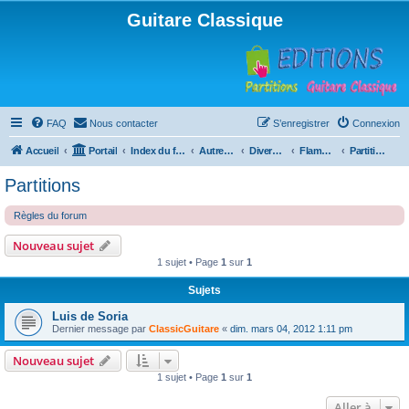
Guitare Classique
FAQ
Nous contacter
S’enregistrer
Connexion
Accueil
Portail
Index du forum
Autres instruments à cordes pincées, ou styles
Divers instruments
Flamenco
Partitions
Partitions
Règles du forum
Nouveau sujet
1 sujet • Page
1
sur
1
Sujets
Luis de Soria
Dernier message par
ClassicGuitare
«
dim. mars 04, 2012 1:11 pm
Nouveau sujet
1 sujet • Page
1
sur
1
Aller à