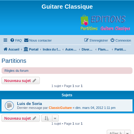
Guitare Classique
FAQ
Nous contacter
S’enregistrer
Connexion
Accueil
Portail
Index du forum
Autres instruments à cordes pincées, ou styles
Divers instruments
Flamenco
Partitions
Partitions
Règles du forum
Nouveau sujet
1 sujet • Page
1
sur
1
Sujets
Luis de Soria
Dernier message par
ClassicGuitare
«
dim. mars 04, 2012 1:11 pm
Nouveau sujet
1 sujet • Page
1
sur
1
Aller à