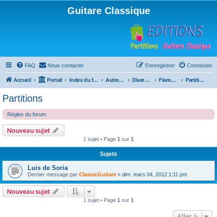
Guitare Classique
FAQ
Nous contacter
S’enregistrer
Connexion
Accueil
Portail
Index du forum
Autres instruments à cordes pincées, ou styles
Divers instruments
Flamenco
Partitions
Partitions
Règles du forum
Nouveau sujet
1 sujet • Page
1
sur
1
Sujets
Luis de Soria
Dernier message par
ClassicGuitare
«
dim. mars 04, 2012 1:11 pm
Nouveau sujet
1 sujet • Page
1
sur
1
Aller à