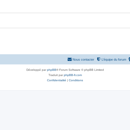
n
s
e
s
Nous contacter
L’équipe du forum
Développé par
phpBB
® Forum Software © phpBB Limited
Traduit par
phpBB-fr.com
Confidentialité
|
Conditions