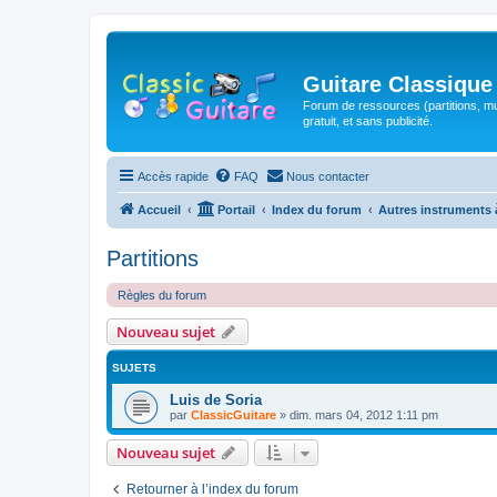
Guitare Classique
Forum de ressources (partitions, mu
gratuit, et sans publicité.
Accès rapide
FAQ
Nous contacter
Accueil
Portail
Index du forum
Autres instruments 
Partitions
Règles du forum
Nouveau sujet
SUJETS
Luis de Soria
par
ClassicGuitare
»
dim. mars 04, 2012 1:11 pm
Nouveau sujet
Retourner à l’index du forum