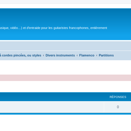
sique, vidéo…) et d'entraide pour les guitaristes francophones, entièrement
à cordes pincées, ou styles
Divers instruments
Flamenco
Partitions
RÉPONSES
R
0
é
p
o