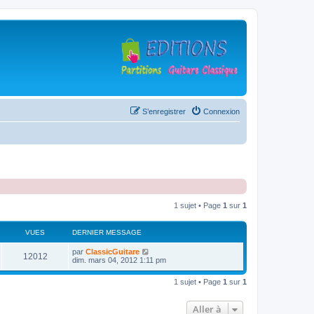
S’enregistrer
Connexion
1 sujet • Page
1
sur
1
VUES
DERNIER MESSAGE
D
par
ClassicGuitare
V
12012
e
dim. mars 04, 2012 1:11 pm
r
u
n
1 sujet • Page
1
sur
1
i
e
e
r
Aller à
s
m