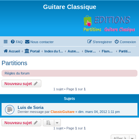
Guitare Classique
FAQ
Nous contacter
S’enregistrer
Connexion
Accueil
Portail
Index du forum
Autres instruments à cordes pincées, ou styles
Divers instruments
Flamenco
Partitions
Partitions
Règles du forum
Nouveau sujet
1 sujet • Page
1
sur
1
Sujets
Luis de Soria
Dernier message par
ClassicGuitare
«
dim. mars 04, 2012 1:11 pm
Nouveau sujet
1 sujet • Page
1
sur
1
Aller à