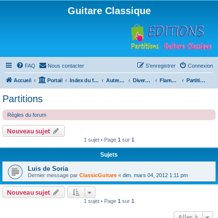
Guitare Classique
FAQ
Nous contacter
S’enregistrer
Connexion
Accueil
Portail
Index du forum
Autres instruments à cordes pincées, ou styles
Divers instruments
Flamenco
Partitions
Partitions
Règles du forum
Nouveau sujet
1 sujet • Page
1
sur
1
Sujets
Luis de Soria
Dernier message par
ClassicGuitare
«
dim. mars 04, 2012 1:11 pm
Nouveau sujet
1 sujet • Page
1
sur
1
Aller à