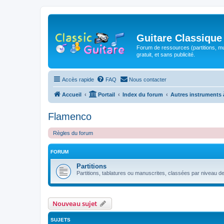
Guitare Classique
Forum de ressources (partitions, mu
gratuit, et sans publicité.
Accès rapide
FAQ
Nous contacter
Accueil
Portail
Index du forum
Autres instruments 
Flamenco
Règles du forum
FORUM
Partitions
Partitions, tablatures ou manuscrites, classées par niveau de d
Nouveau sujet
SUJETS