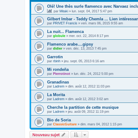
Olé! Une thès surle flamenco avec Narvaez incl
par
Mitaki
»
lun. sept. 04, 2017 5:47 pm
Gilbert Imbar - Teddy Chemla ... Lien intéressan
par
PRIVET Francis
»
ven. mars 06, 2015 9:55 am
La nuit... Flamenca
par
globule
»
mer. oct. 22, 2014 8:17 pm
Flamenco arabe....gipsy
par
didier
»
ven. déc. 13, 2013 7:45 pm
Garrotin
par
rbinh
»
jeu. sept. 05, 2013 6:16 am
Mi rondeña
par
Pierrotinot
»
lun. déc. 24, 2012 5:00 pm
Granadinas
par
Ladrem
»
dim. août 12, 2012 11:03 pm
La Morita
par
Ladrem
»
dim. août 12, 2012 3:02 am
Cherche la partition de cette musique
par
Ladrem
»
jeu. août 09, 2012 11:19 pm
Bio de Soria
par
ClassicGuitare
»
dim. mars 04, 2012 1:15 pm
Nouveau sujet