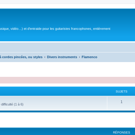
sique, vidéo…) et d'entraide pour les guitaristes francophones, entièrement
à cordes pincées, ou styles
Divers instruments
Flamenco
SUJETS
S
1
ifficulté (1 à 6)
u
j
e
RÉPONSES
t